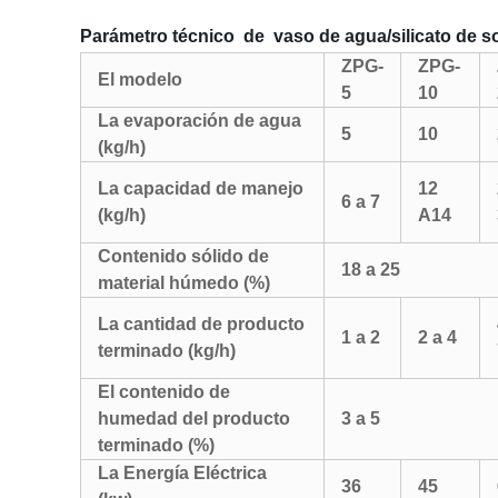
Parámetro técnico
de
vaso de agua/silicato de so
ZPG-
ZPG-
El modelo
5
10
La evaporación de agua
5
10
(kg/h)
La capacidad de manejo
12
6 a 7
(kg/h)
A14
Contenido sólido de
18 a 25
material húmedo (%)
La cantidad de producto
1 a 2
2 a 4
terminado (kg/h)
El contenido de
humedad del producto
3 a 5
terminado (%)
La Energía Eléctrica
36
45