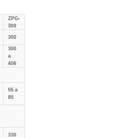
ZPG-
300
300
300
a
406
55 a
85
330