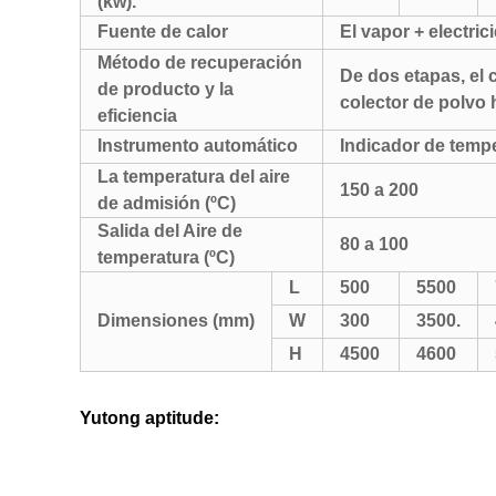
(kw).
Fuente de calor
El vapor + electric
Método de recuperación
De dos etapas, el 
de producto y la
colector de polvo
eficiencia
Instrumento automático
Indicador de tempe
La temperatura del aire
150 a 200
de admisión (ºC)
Salida del Aire de
80 a 100
temperatura (ºC)
L
500
5500
Dimensiones (mm)
W
300
3500.
H
4500
4600
Yutong aptitude: