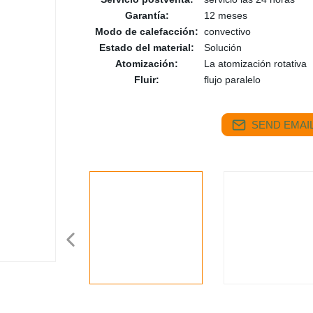
Garantía:
12 meses
Modo de calefacción:
convectivo
Estado del material:
Solución
Atomización:
La atomización rotativa
Fluir:
flujo paralelo
SEND EMAIL