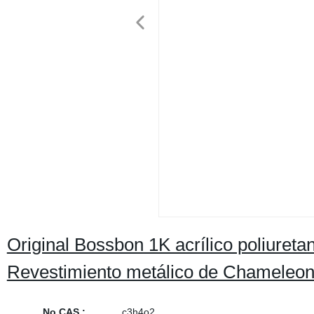
Original Bossbon 1K acrílico poliureta
Revestimiento metálico de Chameleo
No CAS.:
c3h4o2