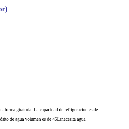
or)
ataforma giratoria. La capacidad de refrigeración es de
ósito de agua volumen es de
45
L
(
necesita
agua