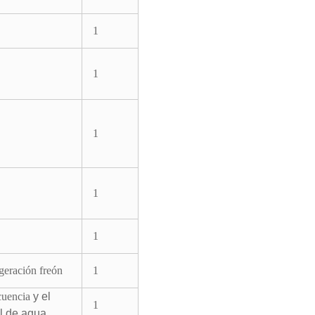
1
1
1
1
1
geración freón
1
cuencia
y el
1
al de agua