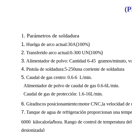
(P
1. Parámetros de soldadura
1.
Huelga de arco actual
:
30A
(
100%
)
2.
Transferido
arco
actual
:
0-300 UN
(
100%
)
3.
Alimentador de polvo
:
Cantidad
6-45
gramos
/
minuto
,
vo
4.
Pistola de soldadura
:
5-250
una corriente de soldadura
5.
Caudal de gas centro:
0.6-6
L
/min.
Alimentador de polvo de caudal de gas
0.6-6
L
/min.
Caudal de gas de protección:
1.6-16
L
/min.
6.
Giradiscos posicionamiento
:motor CNC
,
la
velocidad de 
7.
Tanque de agua de refrigeración
proporcionan una tempera
6000
kilocaloría
/
hora. Rango de control de temperatura del
desionizada
)