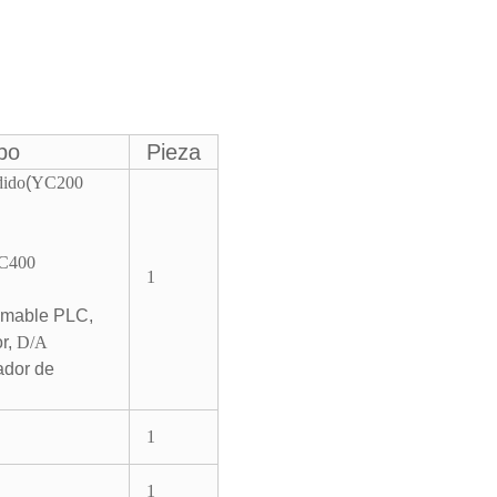
ipo
Pieza
dido
(
YC200
C400
1
amable PLC,
r,
D/A
ador de
1
1