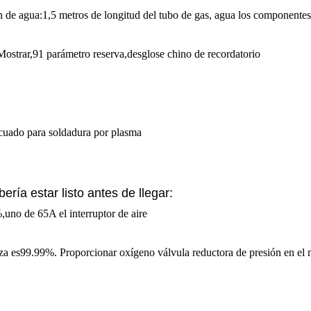
n de agua
:
1,5
metros de longitud del tubo de gas, agua los componentes u
Mostrar
,
91
parámetro reserva
,
desglose chino de
recordatorio
cuado para soldadura por plasma
ría estar listo antes de llegar
:
%
,
uno de 65A el interruptor de aire
reza es99.99%. Proporcionar oxígeno válvula reductora de presión en el