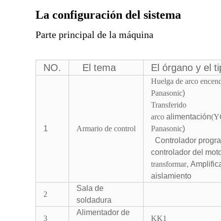
La configuración del sistema
Parte principal de la máquina
NO.
El tema
El órgano
y el t
Huelga de arco encen
Panasonic
)
Transferido
arco
alimentación
(
Y
1
Armario de control
Panasonic
)
Controlador progr
controlador del moto
transformar
,
Amplific
aislamiento
Sala de
2
soldadura
Alimentador de
3
KK1