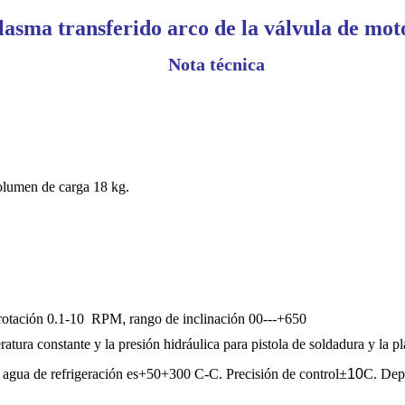
lasma transferido arco de la válvula de mot
Nota técnica
lumen de carga
18
kg.
rotación
0.1-10
RPM
,
rango de inclinación
00
---+650
tura constante y la presión hidráulica para pistola de soldadura y la pl
 agua de refrigeración es
+50
+300 C-
C.
Precisión de control
±
10
C.
Dep