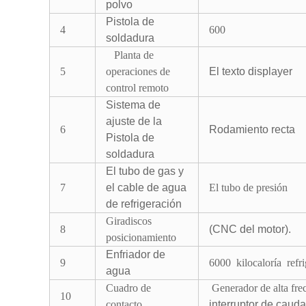
polvo
Pistola de
4
600
soldadura
Planta de
5
operaciones de
El texto displayer
control remoto
Sistema de
ajuste de la
6
Rodamiento recta
Pistola de
soldadura
El tubo de gas y
7
el cable de agua
El tubo de presión
de refrigeración
Giradiscos
8
(CNC del motor).
posicionamiento
Enfriador de
9
6000
kilocaloría
refri
agua
Cuadro de
Generador de alta fre
10
contacto
interruptor de caud