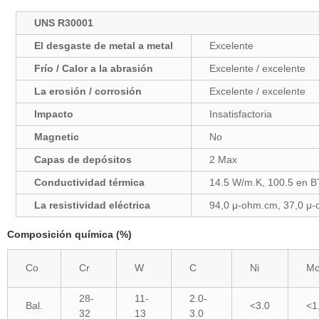
UNS R30001
El desgaste de metal a metal
Excelente
Frío / Calor a la abrasión
Excelente / excelente
La erosión / corrosión
Excelente / excelente
Impacto
Insatisfactoria
Magnetic
No
Capas de depósitos
2 Max
Conductividad térmica
14.5 W/m.K, 100.5 en BT
La resistividad eléctrica
94,0 μ-ohm.cm, 37,0 μ-
Composición química (%)
Co
Cr
W
C
Ni
M
28-
11-
2.0-
Bal.
<3.0
<1
32
13
3.0