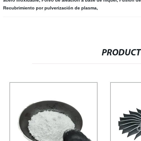
acero inoxidable
,
Polvo de aleación a base de níquel
,
Fusión de
Recubrimiento por pulverización de plasma
,
PRODUCT