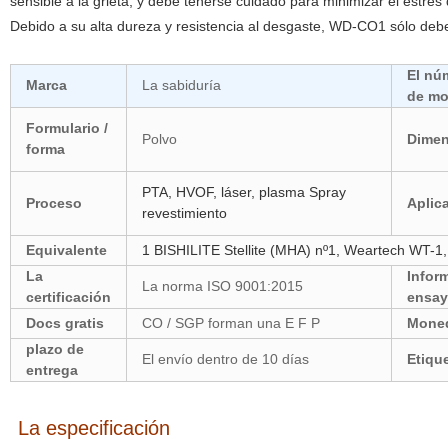
sensible a la grieta, y debe tenerse cuidado para minimizar el estré
Debido a su alta dureza y resistencia al desgaste, WD-CO1 sólo debe 
El nú
Marca
La sabiduría
de mo
Formulario /
Polvo
Dimen
forma
PTA, HVOF, láser, plasma Spray
Proceso
Aplic
revestimiento
Equivalente
1 BISHILITE Stellite (MHA) nº1, Weartech WT-
La
Infor
La norma ISO 9001:2015
certificación
ensa
Docs gratis
CO / SGP forman una E F P
Mone
plazo de
El envío dentro de 10 días
Etiqu
entrega
La especificación