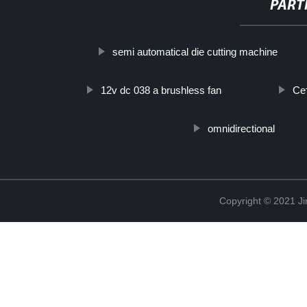
PART
semi automatical die cutting machine
12v dc 038 a brushless fan
Се
omnidirectional
Copyright © 2021 Ji