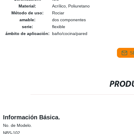
Material:
Acrílico, Poliuretano
Método de uso:
Rociar
amable:
dos componentes
serie:
flexible
ámbito de aplicación:
baño/cocina/pared
S
PRODU
Información Básica.
No. de Modelo.
NBS-102