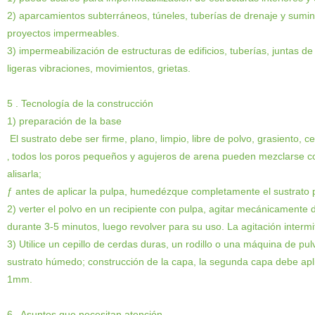
2
)
aparcamientos subterráneos, túneles, tuberías de drenaje y suminis
proyectos impermeables.
3
)
impermeabilización de estructuras de edificios, tuberías, juntas d
ligeras vibraciones, movimientos, grietas.
5
. Tecnología de la construcción
1
)
preparación de la base
El sustrato debe ser firme, plano, limpio, libre de polvo, grasiento, ce
‚
todos los poros pequeños y agujeros de arena pueden mezclarse co
alisarla;
ƒ
antes de aplicar la pulpa, humedézque completamente el sustrato 
2
)
verter el polvo en un recipiente con pulpa, agitar mecánicamente 
durante 3-5 minutos, luego revolver para su uso. La agitación intermi
3
)
Utilice un cepillo de cerdas duras, un rodillo o una máquina de pul
sustrato húmedo; construcción de la capa, la segunda capa debe apl
1mm.
6
. Asuntos
que necesitan atención