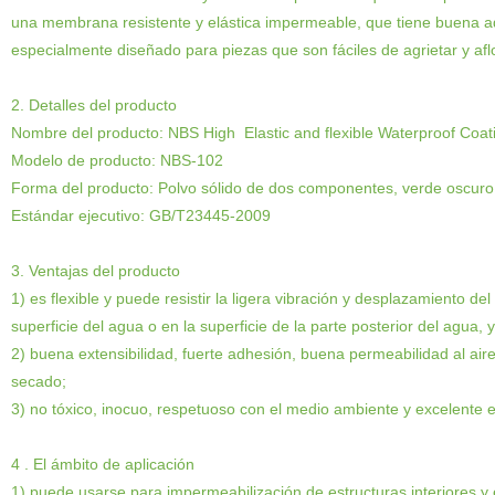
una membrana resistente y elástica impermeable, que tiene buena a
especialmente diseñado para piezas que son fáciles de agrietar y aflo
2. Detalles del producto
Nombre del producto:
NBS High
Elastic
and flexible
Waterproof
Coat
Modelo de producto: NBS-102
Forma del producto
:
Polvo sólido de dos componentes, verde oscuro c
Estándar ejecutivo
:
GB/T23445-2009
3. Ventajas del producto
1
)
es flexible y puede resistir la ligera vibración y desplazamiento del
superficie del agua o en la superficie de la parte posterior del agua
2
)
buena extensibilidad, fuerte adhesión, buena permeabilidad al aire,
secado;
3
)
no tóxico, inocuo, respetuoso con el medio ambiente y excelente 
4
. El ámbito de aplicación
1
)
puede usarse para impermeabilización de estructuras interiores y e