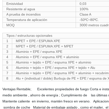
Emisividad
0,03
Resistente al agua
100%
A prueba de incendios
Clase A
Temperatura de aplicación
-50ºC~80ºC.
MOQ
3000 metros cuad
Tipos / estructuras opcionales
1
MPET + EPE / ESPUMA XPE
2
MPET + EPE / ESPUMA XPE + MPET
3
Aluminio + EPE / espuma XPE
4
Aluminio + EPE / espuma XPE + aluminio
5
Aluminio + tejido + EPE / espuma XPE + aluminio
6
Aluminio + tejido + EPE / espuma XPE + tejido + Alu
7
Aluminio + tejido + EPE / espuma XPE + aluminio + recubrimie
8
Alu + (individual / doble) Burbuja de PE + EPE / espuma de X
Ventajas Rentable; Excelentes propiedades de fuego Corta e instala m
medio ambiente , ahorro de energía ; Cumplimiento de las últimas 
Mantente caliente en invierno, mantén fresco en verano. Aplicacio
sombra de coche Material de embalaje aislado , como el mailer, el rev