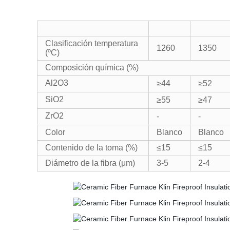
Clasificación temperatura
1260
1350
(ºC)
Composición química (%)
Al2O3
≥44
≥52
SiO2
≥55
≥47
ZrO2
-
-
Color
Blanco
Blanco
Contenido de la toma (%)
≤15
≤15
Diámetro de la fibra (μm)
3-5
2-4