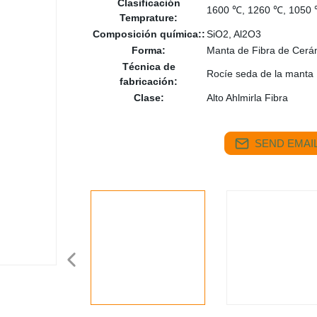
Clasificación
1600 ℃, 1260 ℃, 1050
Temprature:
Composición química::
SiO2, Al2O3
Forma:
Manta de Fibra de Cerá
Técnica de
Rocíe seda de la manta
fabricación:
Clase:
Alto Ahlmirla Fibra
SEND EMAIL