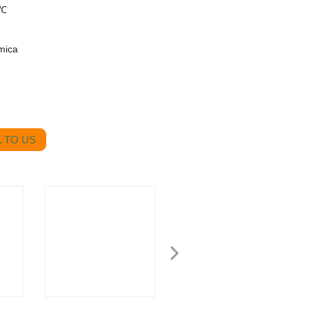
 ℃
mica
 TO US