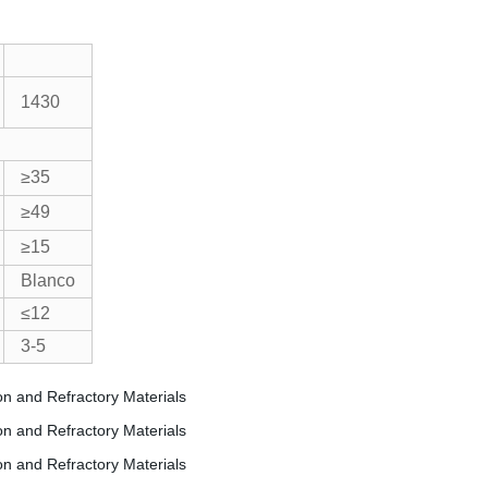
1430
≥35
≥49
≥15
Blanco
≤12
3-5