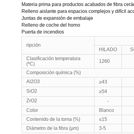
Materia prima para productos acabados de fibra cer
Relleno aislante para espacios complejos y difícil a
Juntas de expansión de embalaje
Relleno de coche del horno
Puerta de incendios
ripción
HILADO
S
Clasificación temperatura
1260
(ºC)
Composición química (%)
Al2O3
≥43
SiO2
≥54
ZrO2
-
Color
Blanco
Contenido de la toma (%)
≤15
Diámetro de la fibra (μm)
3-5