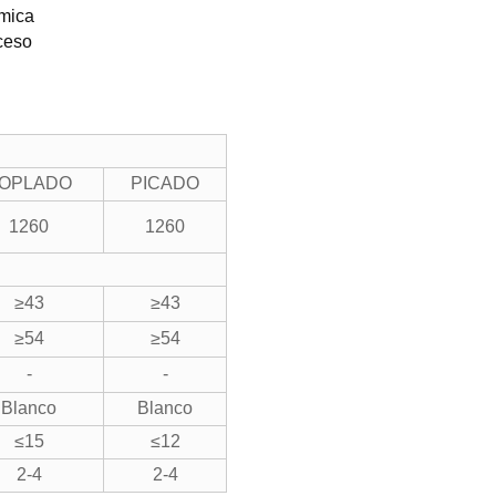
ámica
cceso
OPLADO
PICADO
1260
1260
≥43
≥43
≥54
≥54
-
-
Blanco
Blanco
≤15
≤12
2-4
2-4