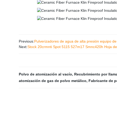
Previous:
Pulverizadores de agua de alta presión equipo de 
Next:
Stock 20crmnti Spot 5115 527m17 Smnc420h Hoja de a
Polvo de atomización al vacío
,
Recubrimiento por llam
atomización de gas de polvo metálico
,
Fabricante de p