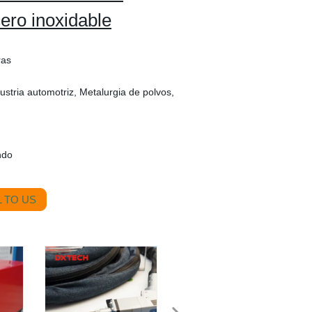
ero inoxidable
ras
dustria automotriz, Metalurgia de polvos,
ndo
 TO US