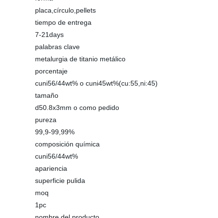
placa,círculo,pellets
tiempo de entrega
7-21days
palabras clave
metalurgia de titanio metálico
porcentaje
cuni56/44wt% o cuni45wt%(cu:55,ni:45)
tamaño
d50.8x3mm o como pedido
pureza
99,9-99,99%
composición química
cuni56/44wt%
apariencia
superficie pulida
moq
1pc
nombre del producto