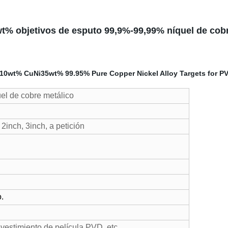
t% objetivos de esputo 99,9%-99,99% níquel de cobr
uel de cobre metálico
2inch, 3inch, a petición
o.
vestimiento de película PVD, etc.