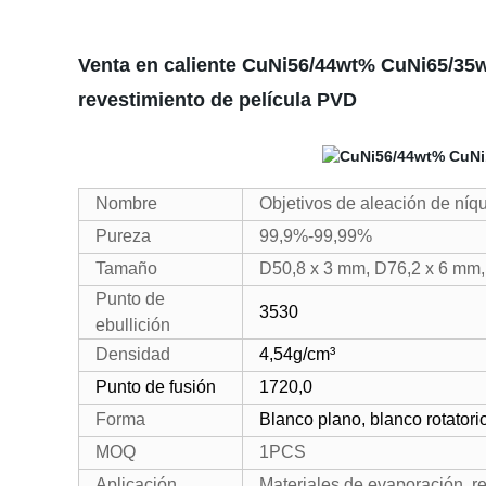
Venta en caliente CuNi56/44wt% CuNi65/35w
revestimiento de película PVD
Nombre
Objetivos de aleación de níq
Pureza
99,9%-99,99%
Tamaño
D50,8 x 3 mm, D76,2 x 6 mm, 
Punto de
3530
ebullición
Densidad
4,54g/cm³
Punto de fusión
1720,0
Forma
Blanco plano, blanco rotatori
MOQ
1PCS
Aplicación
Materiales de evaporación, re