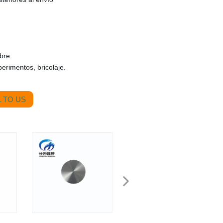
obre
perimentos, bricolaje.
 TO US