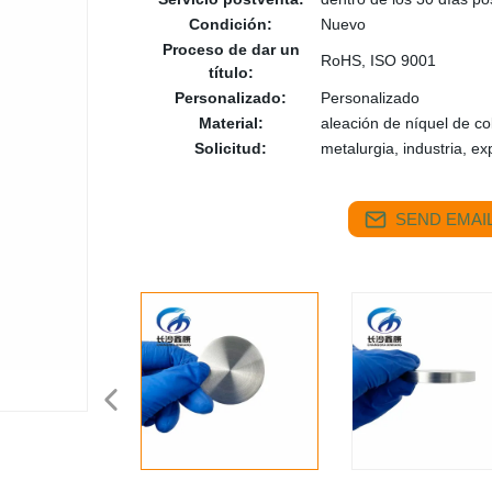
Condición:
Nuevo
Proceso de dar un
RoHS, ISO 9001
título:
Personalizado:
Personalizado
Material:
aleación de níquel de c
Solicitud:
metalurgia, industria, ex
SEND EMAIL