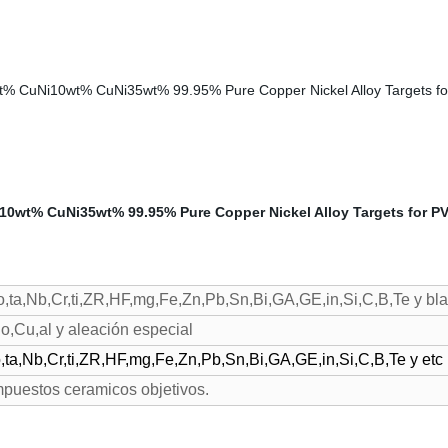
ta,Nb,Cr,ti,ZR,HF,mg,Fe,Zn,Pb,Sn,Bi,GA,GE,in,Si,C,B,Te y blan
Co,Cu,al y aleación especial
,ta,Nb,Cr,ti,ZR,HF,mg,Fe,Zn,Pb,Sn,Bi,GA,GE,in,Si,C,B,Te y etc
puestos ceramicos objetivos.