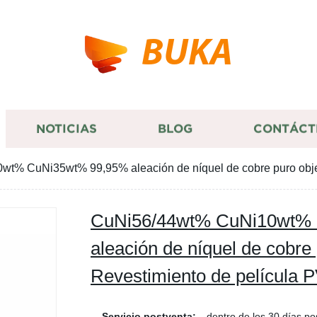
BUKA
NOTICIAS
BLOG
CONTÁCT
t% CuNi35wt% 99,95% aleación de níquel de cobre puro objet
CuNi56/44wt% CuNi10wt%
aleación de níquel de cobre 
Revestimiento de película 
Servicio postventa:
dentro de los 30 días po