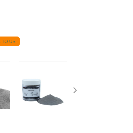
 TO US