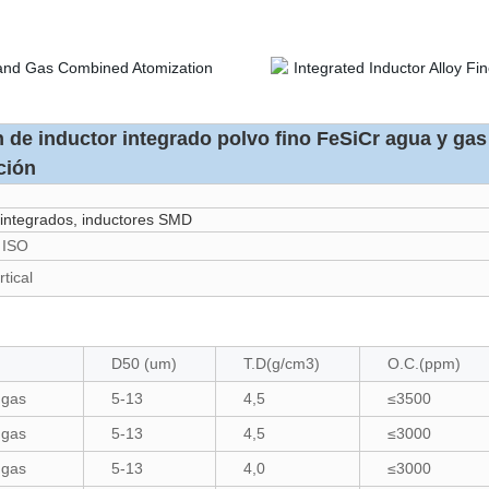
n de inductor integrado polvo fino FeSiCr agua y g
ación
 integrados, inductores SMD
 ISO
rtical
D50 (um)
T.D(g/cm3)
O.C.(ppm)
 gas
5-13
4,5
≤3500
 gas
5-13
4,5
≤3000
 gas
5-13
4,0
≤3000