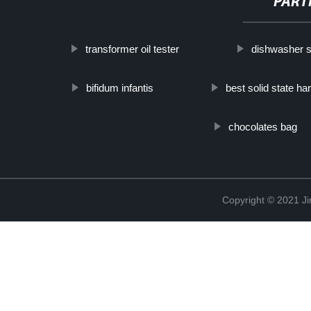
PART
transformer oil tester
dishwasher s
bifidum infantis
best solid state ha
chocolates bag
Copyright © 2021 Ji