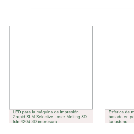
 la máquina de impresión
Esférica de metal de níquel e
LM Selective Laser Melting 3D
basado en polvo de carburo 
 3D impresora
tungsteno