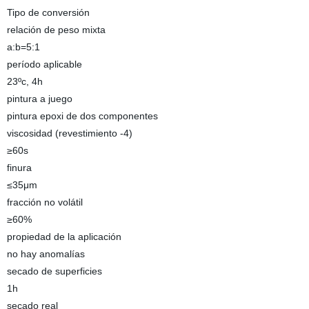
Tipo de conversión
relación de peso mixta
a:b=5:1
período aplicable
23ºc, 4h
pintura a juego
pintura epoxi de dos componentes
viscosidad (revestimiento -4)
≥60s
finura
≤35μm
fracción no volátil
≥60%
propiedad de la aplicación
no hay anomalías
secado de superficies
1h
secado real