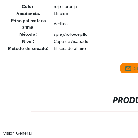
Color:
rojo naranja
Apariencia:
Líquido
Principal materia
Acrílico
prima:
Método:
spray/rollo/cepillo
Nivel:
Capa de Acabado
Método de secado:
El secado al aire
S
PRODU
Visión General