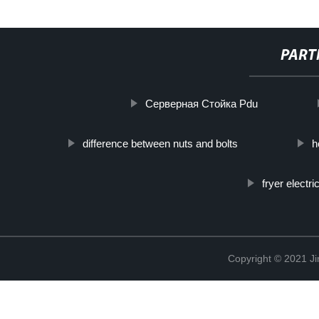
PART
Серверная Стойка Pdu
difference between nuts and bolts
h
fryer electri
Copyright © 2021 Ji