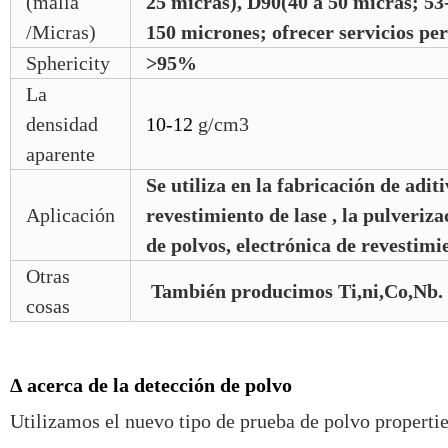
(malla
25 micras), D90(40 a 50 micras; 53
/Micras)
150 micrones; ofrecer servicios pe
Sphericity
>95%
La
densidad
10-12
g/cm3
aparente
Se utiliza en la fabricación de aditi
Aplicación
revestimiento de lase , la pulveriz
de polvos, electrónica de revestimi
Otras
También producimos Ti,ni,Co,Nb.
cosas
Δ acerca de la detección de polvo
Utilizamos el nuevo tipo de prueba de polvo properties