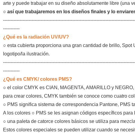
arte y puede trabajar en su diseño absolutamente libre (una v
○
así que trabajaremos en los diseños finales y lo enviar
---------------------------------------------------------------------------------------
-----------
¿Qué es la radiación UV/UV?
○
esta cubierta proporciona una gran cantidad de brillo, Spot U
logotipo/la ilustración.
---------------------------------------------------------------------------------------
-----------
¿Qué es CMYK/ colores PMS?
○ el color CMYK es CIAN, MAGENTA, AMARILLO y NEGRO, cada
para crear colores, CMYK también se conoce como cuatro col
○
PMS significa sistema de correspondencia Pantone, PMS t
A
los colores ○ PMS se les asignan códigos específicos para l
○
una paleta de catorce colores básicos se utiliza para mezcla
Estos colores especiales se pueden utilizar cuando se necesit