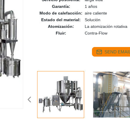
Garantía:
1 años
Modo de calefacción:
aire caliente
Estado del material:
Solución
Atomización:
La atomización rotativa
Fluir:
Contra-Flow
SEND EMAIL