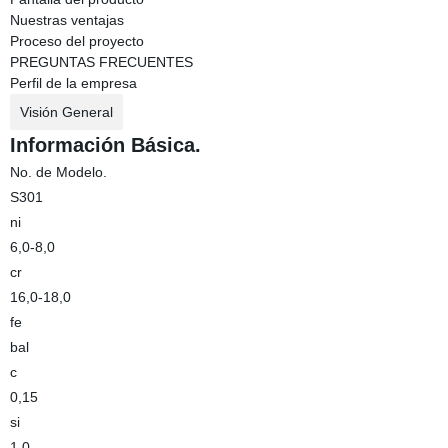
Nuestras ventajas
Proceso del proyecto
PREGUNTAS FRECUENTES
Perfil de la empresa
Visión General
Información Básica.
No. de Modelo.
S301
ni
6,0-8,0
cr
16,0-18,0
fe
bal
c
0,15
si
1,0