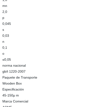
mn
2,0
p
0,045
s
0,03
n
0,1
o
≤0,05
norma nacional
gb/t 1220-2007
Paquete de Transporte
Wooden Box
Especificación
45-150μ m
Marca Comercial