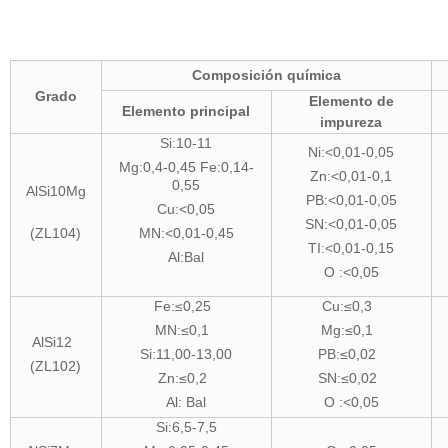
Composición química
Grado
Elemento de
Elemento principal
impureza
Si:10-11
Ni:<0,01-0,05
Mg:0,4-0,45 Fe:0,14-
Zn:<0,01-0,1
0,55
AlSi10Mg
PB:<0,01-0,05
Cu:<0,05
SN:<0,01-0,05
(ZL104)
MN:<0,01-0,45
TI:<0,01-0,15
Al:Bal
O :<0,05
Fe:≤0,25
Cu:≤0,3
MN:≤0,1
Mg:≤0,1
AlSi12
Si:11,00-13,00
PB:≤0,02
(ZL102)
Zn:≤0,2
SN:≤0,02
Al: Bal
O :<0,05
Si:6,5-7,5