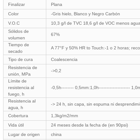
Finalizar
Plana
Color
-Gris hielo, Blanco y Negro Carbón
V.O.C
10,3 g/l de TVC 18,6 g/l de VOC menos agu
Sólidos de
67%
volumen
Tiempo de
A 77°F y 50% HR to Touch:-1 o 2 horas; reco
secado
Tipo de cura
Coalescencia
Resistencia de
->0,2
unión, MPa
Límite de
resistencia al
-0,5h-------- 0,5mm:1,0h-------------------- 1,0
fuego, h
Resistencia al
-> 24 h, sin capa, sin espuma ni desprendim
agua, h
Cobertura
1,3kg/m2/mm
Vida útil
24 meses desde la fecha de (en 90psi)
Lugar de origen
china