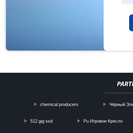
PART
chemical producers
Чёрный Эл
512 gig ssd
Pu Игровое Кресло