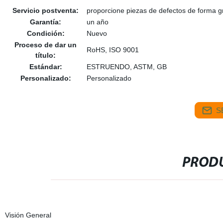
Servicio postventa:
proporcione piezas de defectos de forma gr
Garantía:
un año
Condición:
Nuevo
Proceso de dar un
RoHS, ISO 9001
título:
Estándar:
ESTRUENDO, ASTM, GB
Personalizado:
Personalizado
S
PRODU
Visión General