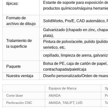
Estante de soporte para exposición d
típicas:
productos químicos/máquina herramien
Formato de
SolidWorks, Pro/E, CAD automático,
archivo de dibujo
Galvanizado (chapado en zinc, chapa
plata),
Tratamiento de
Pintura de polvo/aceite, pulido (pulido 
la superficie
serietico, etc.
cepillado, limpieza de arena, galvani
Bolsa de PE, caja de cartón de papel
Paquete
contrachapada/palet/caja
Nuestra ventaja
Diseño personalizado/Orden de mue
Equipos de Marca
Sp
Corte láser
AMADA
P
Perforación CNC
AMADA, TAILIFT, LVD
T