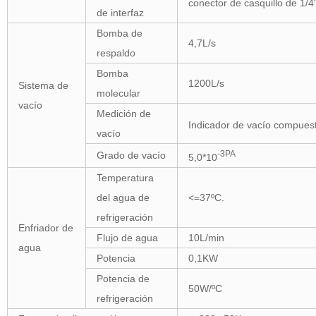
conector de casquillo de 1/4
de interfaz
Bomba de
4,7L/s
respaldo
Bomba
1200L/s
Sistema de
molecular
vacío
Medición de
Indicador de vacío compues
vacío
-3PA
Grado de vacío
5,0*10
Temperatura
del agua de
<=
37ºC.
refrigeración
Enfriador de
Flujo de agua
10L/min
agua
Potencia
0,1KW
Potencia de
50W/ºC
refrigeración