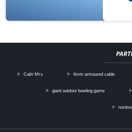
PART
Сайт Мтз
6mm armoured cable
giant outdoor bowling game
nordso