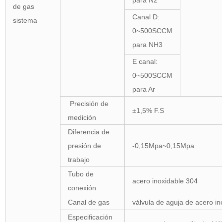
para N2
de gas
Canal D:
sistema
0
~
500SCCM
para NH3
E canal:
0
~
500SCCM
para Ar
Precisión de
±1,5% F.S
medición
Diferencia de
presión de
-0,15Mpa~0,15Mpa
trabajo
Tubo de
acero inoxidable 304
conexión
Canal de gas
válvula de aguja de acero i
Especificación