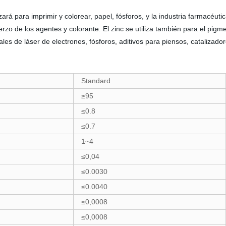
rá para imprimir y colorear, papel, fósforos, y la industria farmacéutic
erzo de los agentes y colorante. El zinc se utiliza también para el pigm
les de láser de electrones, fósforos, aditivos para piensos, catalizador
Standard
≥95
≤0.8
≤0.7
1~4
≤0,04
≤0.0030
≤0.0040
≤0,0008
≤0,0008