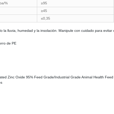
iba/%
≥95
≥45
≤0,35
 la lluvia, humedad y la insolación. Manipule con cuidado para evitar 
orro de PE