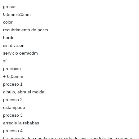
grosor
0,5mm-20mm
color
recubrimiento de polvo
borde
sin división
servicio oem/odm
sí
precisión
+-0,05mm
proceso 1
dibujo, abra el molde
proceso 2
estampado
proceso 3
arregle la rebabas
proceso 4
tratamiento de superficies chapado de zinc, anodización, cromo p