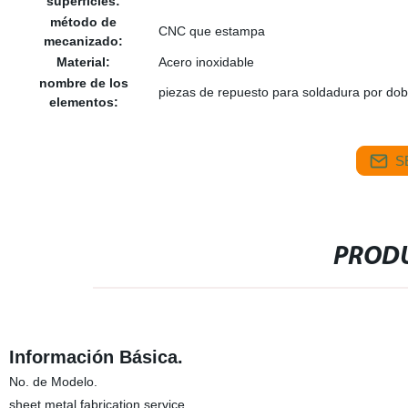
superficies:
método de
CNC que estampa
mecanizado:
Material:
Acero inoxidable
nombre de los
piezas de repuesto para soldadura por dob
elementos:
S
PRODU
Información Básica.
No. de Modelo.
sheet metal fabrication service