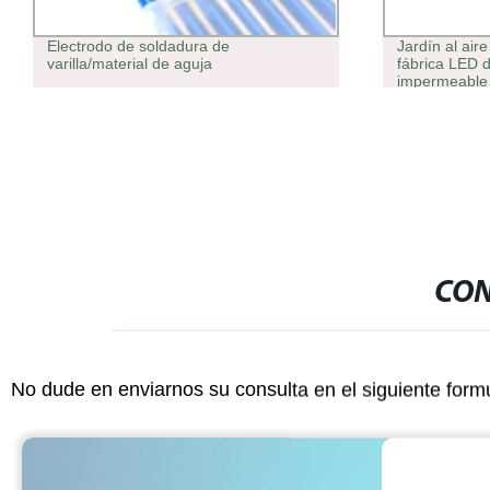
 de
Jardín al aire libre Solar personalizada
a
fábrica LED decoración suelo
impermeable ligero tapón de hierro
forjado llama Solar lámpara de
proyección
CON
No dude en enviarnos su consulta en el siguiente form