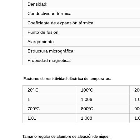
Densidad:
Conductividad térmica:
Coeficiente de expansión térmica:
Punto de fusión:
Alargamiento:
Estructura micrográfica:
Propiedad magnética:
Factores de resistividad eléctrica de temperatura
20º C.
100ºC
20
1
1.006
1.
700ºC
800ºC
90
1.01
1,008
1.
Tamaño regular de alambre de aleación de níquel: