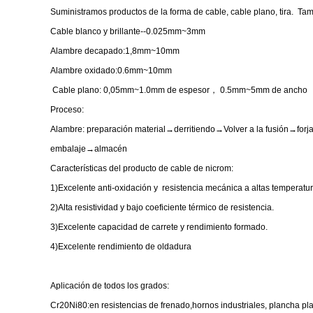
Suministramos productos de la forma de cable, cable plano, tira. Ta
Cable blanco y brillante--0.025mm~3mm
Alambre decapado:1,8mm~10mm
Alambre oxidado:0.6mm~10mm
Cable plano: 0,05mm~1.0mm de espesor
，
0.5mm~5mm de ancho
Proceso:
Alambre: preparación material→derritiendo→Volver a la fusión→forj
embalaje→almacén
Características del producto de cable de nicrom:
1)Excelente anti-oxidación y resistencia mecánica a altas temperatur
2)Alta resistividad y bajo coeficiente térmico de resistencia.
3)Excelente capacidad de carrete y rendimiento formado.
4)Excelente rendimiento de oldadura
Aplicación de todos los grados:
Cr20Ni80:en resistencias de frenado,hornos industriales, plancha pl