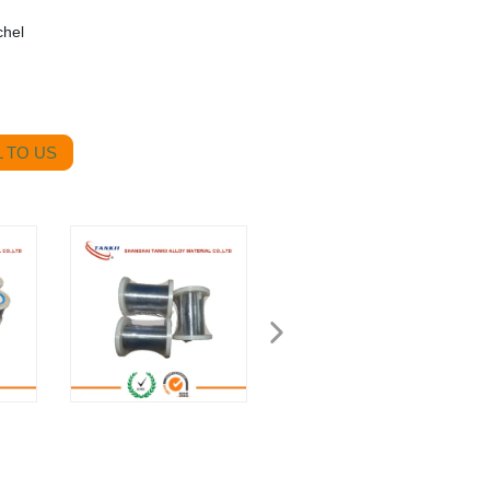
chel
 TO US