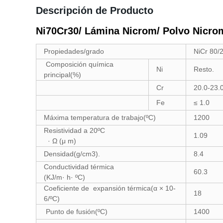
Descripción de Producto
Ni70Cr30/ Lámina Nicrom/ Polvo Nicro
Propiedades/grado
NiCr 80/
Composición química
Ni
Resto.
principal(%)
Cr
20.0-23.
Fe
≤ 1.0
Máxima temperatura de trabajo(ºC)
1200
Resistividad a 20ºC
1.09
·
Ω
(
μ
m)
Densidad(g/cm3).
8.4
Conductividad térmica
60.3
(KJ/m· h· ºC)
Coeficiente de expansión térmica(
α
× 10-
18
6/ºC)
Punto de fusión(ºC)
1400