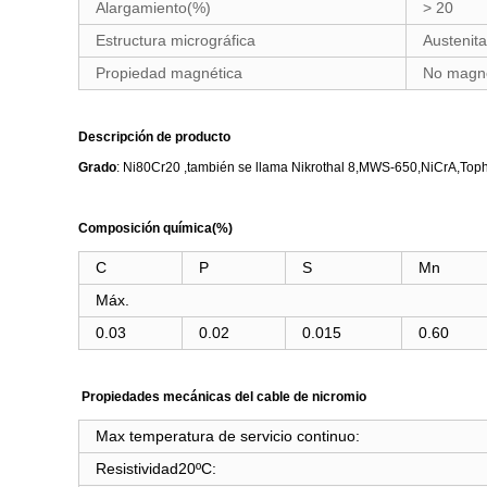
Alargamiento(%)
> 20
Estructura micrográfica
Austenita
Propiedad magnética
No magné
Descripción de producto
Grado
: Ni80Cr20 ,también se llama Nikrothal 8,MWS-650,NiCrA,Toph
Composición química(%)
C
P
S
Mn
Máx.
0.03
0.02
0.015
0.60
Propiedades mecánicas del cable de nicromio
Max temperatura de servicio continuo:
Resistividad20ºC: