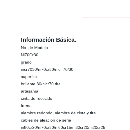
Información Básica.
No. de Modelo.
Ni70Cr30
grado
nicr7030/ni70cr30/nicr 70/30
superficie
brillante 30/nicr70 tira
artesanía
cinta de recocido
forma
alambre redondo, alambre de cinta y tira
cables de aleación de serie
ni80cr20/ni70cr30/ni60cr15/ni30cr20/ni20cr25