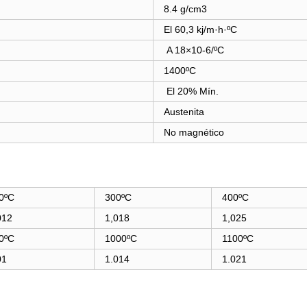
8.4 g/cm3
El 60,3 kj/m·h·ºC
Α 18×10-6/ºC
1400ºC
El 20% Mín.
Austenita
No magnético
0ºC
300ºC
400ºC
012
1,018
1,025
0ºC
1000ºC
1100ºC
01
1.014
1.021