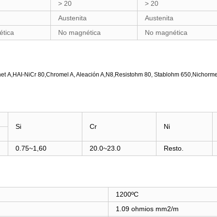
> 20
> 20
Austenita
Austenita
tica
No magnética
No magnética
et A,HAI-NiCr 80,Chromel A, Aleación A,N8,Resistohm 80, Stablohm 650,Nichorme 
Si
Cr
Ni
0.75~1,60
20.0~23.0
Resto.
1200ºC
1.09 ohmios mm2/m