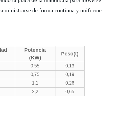
sando la placa de la mandíbula para moverse
e suministrarse de forma continua y uniforme.
dad
Potencia
Peso
(t)
(KW)
0,55
0,13
0,75
0,19
1,1
0,26
2,2
0,65