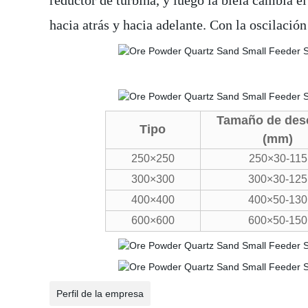
reductor de turbina, y luego la biela cambia 
hacia atrás y hacia adelante. Con la oscilació
Tamaño de des
Tipo
(mm)
250×250
250×30-115
300×300
300×30-125
400×400
400×50-130
600×600
600×50-150
Perfil de la empresa