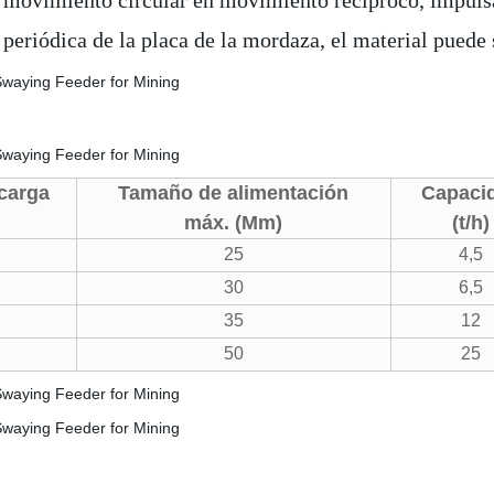
el movimiento circular en movimiento recíproco, impul
n periódica de la placa de la mordaza, el material pued
carga
Tamaño de alimentación
Capaci
máx. (Mm)
(t/h)
25
4,5
30
6,5
35
12
50
25