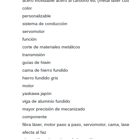
acero inoxidable acero al carbono etc (metal láser cutt
color
personalizable
sistema de conducción
servomotor
función
corte de materiales metálicos
transmisión
guías de hiwin
cama de hierro fundido
hierro fundido gris
motor
yaskawa japón
viga de aluminio fundido
mayor precisión de mecanizado
componente
fibra láser, motor paso a paso, servomotor, cama, lase
afecta al faz