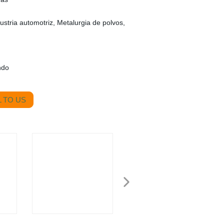
dustria automotriz, Metalurgia de polvos,
ndo
 TO US