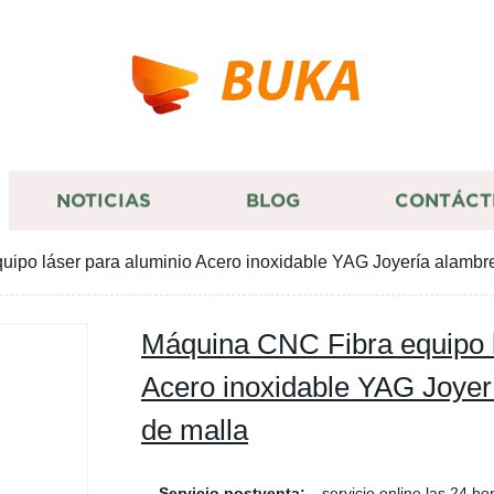
BUKA
NOTICIAS
BLOG
CONTÁCT
ipo láser para aluminio Acero inoxidable YAG Joyería alambr
Máquina CNC Fibra equipo l
Acero inoxidable YAG Joyer
de malla
Servicio postventa:
servicio online las 24 ho