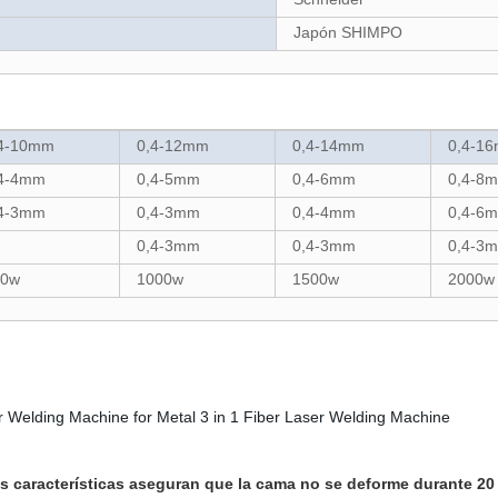
Japón SHIMPO
,4-10mm
0,4-12mm
0,4-14mm
0,4-1
,4-4mm
0,4-5mm
0,4-6mm
0,4-8
,4-3mm
0,4-3mm
0,4-4mm
0,4-6
0,4-3mm
0,4-3mm
0,4-3
50w
1000w
1500w
2000w
es características aseguran que la cama no se deforme durante 20 