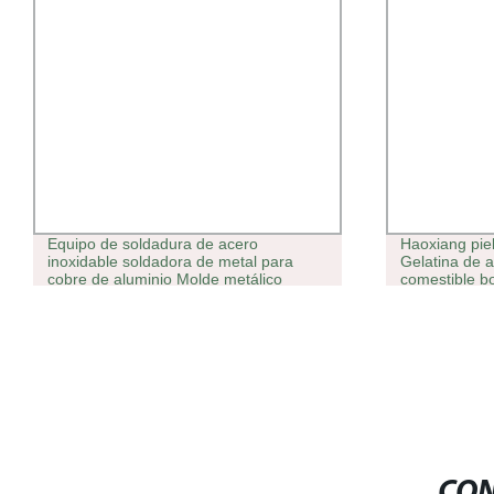
Equipo de soldadura de acero
Haoxiang piel
inoxidable soldadora de metal para
Gelatina de a
cobre de aluminio Molde metálico
comestible bo
1000W
Fabricación
medida bovin
CON