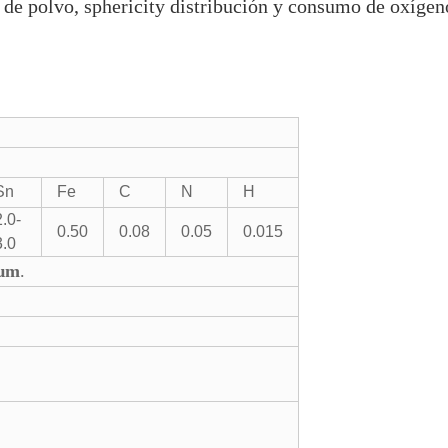
s de polvo, sphericity distribución y consumo de oxígen
Sn
Fe
C
N
H
2.0-
0.50
0.08
0.05
0.015
3.0
μm
.