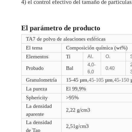
4) el control efectivo del tamaño de partícula
El parámetro de producto
TA7 de polvo de aleaciones esféricas
El tema
Composición química (wt%)
Elementos
Ti
Al.
O.
4,0-
Probado
Bal
0.40
6,0
Granulometría
15-45
μm
,45-105
μm
,45-150
La pureza
El 99,9%
Sphericity
>95%
La densidad
2,22 g/cm3
aparente
La densidad
2,51g/cm3
de Tap