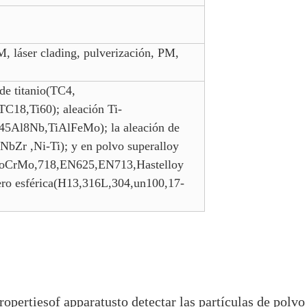
M, láser clading, pulverización, PM,
de titanio(TC4,
18,Ti60); aleación Ti-
5Al8Nb,TiAlFeMo); la aleación de
NbZr ,Ni-Ti); y en polvo superalloy
CoCrMo,718,EN625,EN713,Hastelloy
cero esférica(H13,316L,304,un100,17-
ropertiesof apparatusto detectar las partículas de polv