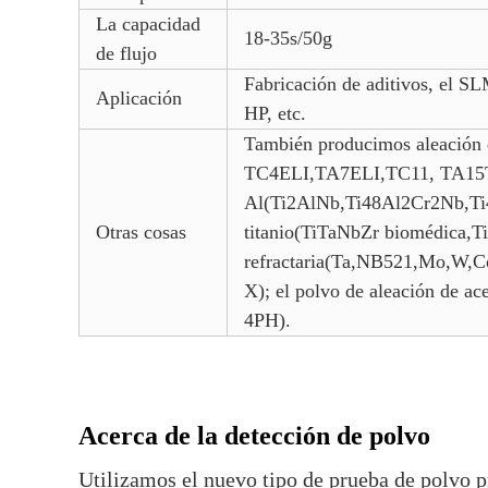
La capacidad
18-35s/50g
de flujo
Fabricación de aditivos, el SL
Aplicación
HP, etc.
También producimos aleación 
TC4ELI,TA7ELI,TC11, TA15TC
Al(Ti2AlNb,Ti48Al2Cr2Nb,Ti4
Otras cosas
titanio(TiTaNbZr biomédica,Ti
refractaria(Ta,NB521,Mo,W,
X); el polvo de aleación de a
4PH).
Acerca de la detección de polvo
Utilizamos el nuevo tipo de prueba de polvo p