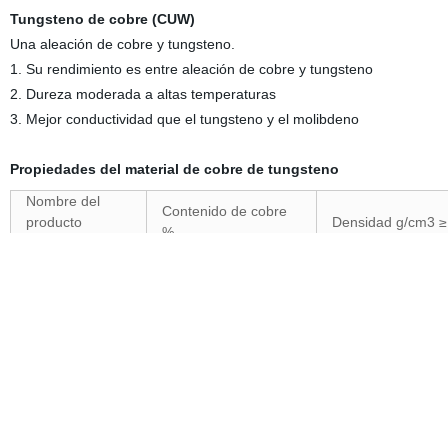
Tungsteno de cobre (CUW)
Una aleación de cobre y tungsteno.
1. Su rendimiento es entre aleación de cobre y tungsteno
2. Dureza moderada a altas temperaturas
3. Mejor conductividad que el tungsteno y el molibdeno
Propiedades del material de cobre de tungsteno
Nombre del
Contenido de cobre
producto
Densidad g/cm3 ≥
%
Copper
50
cobre de
50±2,0
11,85
tungsteno
55
cobre de
45±2,0
12,3
tungsteno
60
cobre de
40±2,0
12,75
tungsteno
65
cobre de
35±2,0
13,3
tungsteno
70
cobre de