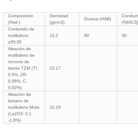
Composición
Densidad
Conduct
Dureza (HAB)
(%wt.)
(g/cm3)
(%IACS
Contenido de
molibdeno
10,2
90
30
≥99,95
Aleación de
molibdeno de
circonio de
titanio TZM (TI:
10,17
0,5%, ZR:
0,08%, C:
0,02%)
Aleación de
lantano de
molibdeno Mola
10,19
(La2O3: 0,1
-1,8%)