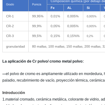
Composición química (por debajo d
Grado
Pureza
Fe
AL
Si
CR-1
99,95%
0,01%
0,005%
0,005%
CR-2
99,9%
0,05%
0,005%
0,005%
CR-3
99,5%
0,15%
0,15%%
0,2%
granularidad
80 mallas, 100 mallas, 150 mallas, 200 mallas, 3
La aplicación de Cr polvo/ cromo metal polvo:
---
el polvo de cromo es ampliamente utilizado en mordedura, 
paladio, recubrimiento de vacío, proyección térmica, cerámica,
Introducción
1.material cromado, cerámica metálica, colorante de vidrio, ad