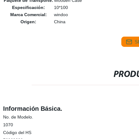
Paquete de Transporte:
Wooden Case
Especificación:
10*100
Marca Comercial:
windoo
Origen:
China
S
PRODU
Información Básica.
No. de Modelo.
1070
Código del HS