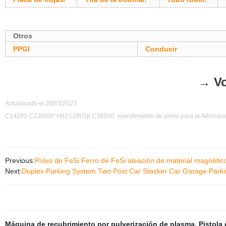
Otros
PPGI
Conducir
→ Vo
Actualizado el 28/03/2023
C14200 C23000P H62 c2801p C36500, revestimiento de polvo para la fabricación
Previous:
Polvo de FeSi Ferro de FeSi aleación de material magnétic
Next:
Duplex Parking System Two Post Car Stacker Car Garage Parkin
Máquina de recubrimiento por pulverización de plasma
,
Pistola