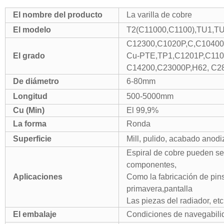
El nombre del producto
La varilla de cobre
El modelo
T2(C11000,C1100),TU1,T
C12300,C1020P,C,C10400
El grado
Cu-PTE,TP1,C1201P,C110
C14200,C23000P,H62, C2
De diámetro
6-80mm
Longitud
500-5000mm
Cu (Min)
El 99,9%
La forma
Ronda
Superficie
Mill, pulido, acabado anodi
Espiral de cobre pueden ser
componentes,
Aplicaciones
Como la fabricación de pin
primavera,pantalla
Las piezas del radiador, etc
El embalaje
Condiciones de navegabili