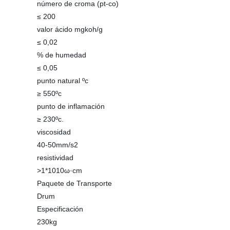
número de croma (pt-co)
≤ 200
valor ácido mgkoh/g
≤ 0,02
% de humedad
≤ 0,05
punto natural ºc
≥ 550ºc
punto de inflamación
≥ 230ºc.
viscosidad
40-50mm/s2
resistividad
>1*1010ω·cm
Paquete de Transporte
Drum
Especificación
230kg