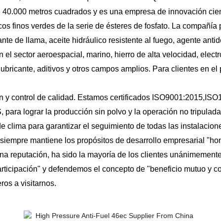
40.000 metros cuadrados y es una empresa de innovación cientí
os finos verdes de la serie de ésteres de fosfato. La compañía 
dante de llama, aceite hidráulico resistente al fuego, agente an
el sector aeroespacial, marino, hierro de alta velocidad, electró
e lubricante, aditivos y otros campos amplios. Para clientes en el
ón y control de calidad. Estamos certificados ISO9001:2015,IS
para lograr la producción sin polvo y la operación no tripulada,
de clima para garantizar el seguimiento de todas las instalacio
iempre mantiene los propósitos de desarrollo empresarial "hones
ena reputación, ha sido la mayoría de los clientes unánimement
rticipación" y defendemos el concepto de "beneficio mutuo y c
ros a visitarnos.