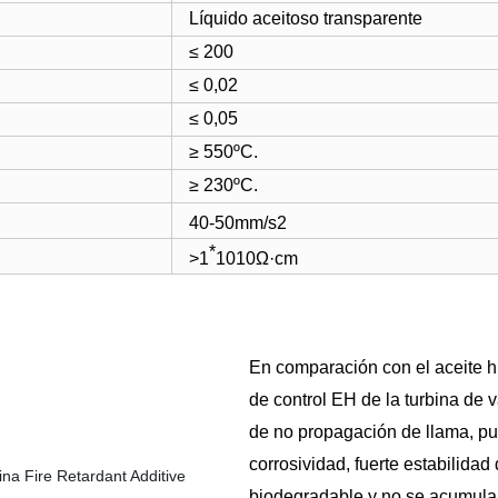
Líquido aceitoso transparente
≤ 200
≤ 0,02
≤ 0,05
≥ 550ºC.
≥ 230ºC.
40-50mm/s2
*
>1
1010Ω
·cm
En comparación con el aceite hi
de control EH de la turbina de v
de no propagación de llama, pu
corrosividad, fuerte estabilidad
biodegradable y no se acumular