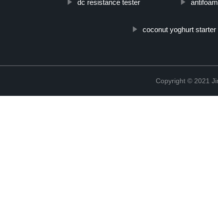
dc resistance tester
antifoa
coconut yoghurt starter
Copyright © 2021 Ji