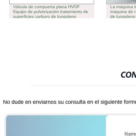
Válvula de compuerta plana HVOF
La máquina t
Equipo de pulverización tratamiento de
máquina de r
superficies carburo de tungsteno
de tungsteno
Máquina de revestimiento de polvo
máquina resis
Equipo de pulverización de plasma de
máquina La m
la fábrica
cromado dur
CON
No dude en enviarnos su consulta en el siguiente form