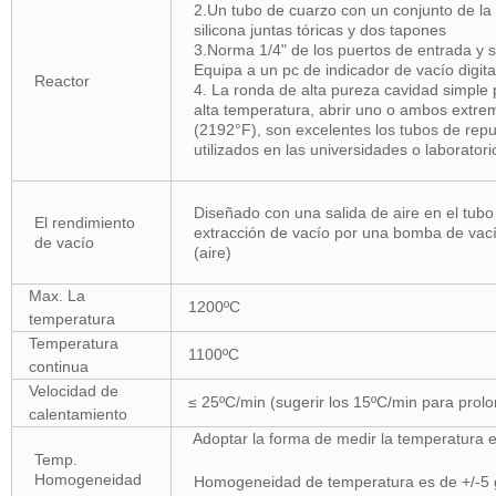
2.Un tubo de cuarzo con un conjunto de la
silicona juntas tóricas y dos tapones
3.Norma 1/4" de los puertos de entrada y sa
Equipa a un pc de indicador de vacío digit
Reactor
4. La ronda de alta pureza cavidad simple
alta temperatura, abrir uno o ambos extr
(2192°F), son excelentes los tubos de repu
utilizados en las universidades o laboratori
Diseñado con una salida de aire en el tubo
El rendimiento
extracción de vacío por una bomba de vací
de vacío
(aire)
Max. La
1200ºC
temperatura
Temperatura
1100ºC
continua
Velocidad de
≤ 25ºC/min (sugerir los 15ºC/min para prolo
calentamiento
Adoptar la forma de medir la temperatura 
Temp.
Homogeneidad
Homogeneidad de temperatura es de +/-5 