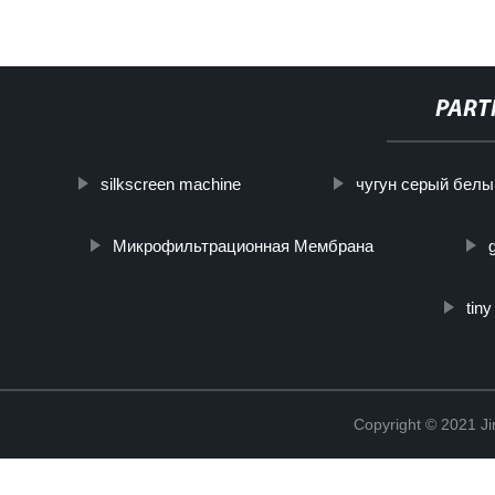
PART
silkscreen machine
чугун серый белы
Микрофильтрационная Мембрана
tin
Copyright © 2021 Ji