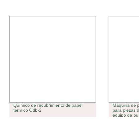
Químico de recubrimiento de papel
Máquina de pu
térmico Odb-2
para piezas 
equipo de pu
máquina de p
Hvof, sistema
pulverización